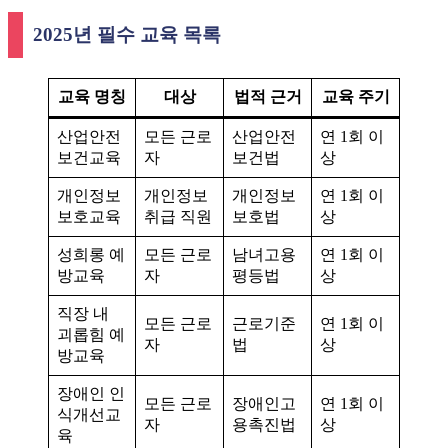
2025년 필수 교육 목록
교육 명칭
대상
법적 근거
교육 주기
산업안전
모든 근로
산업안전
연 1회 이
보건교육
자
보건법
상
개인정보
개인정보
개인정보
연 1회 이
보호교육
취급 직원
보호법
상
성희롱 예
모든 근로
남녀고용
연 1회 이
방교육
자
평등법
상
직장 내
모든 근로
근로기준
연 1회 이
괴롭힘 예
자
법
상
방교육
장애인 인
모든 근로
장애인고
연 1회 이
식개선교
자
용촉진법
상
육