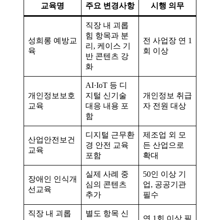
교육명
주요 변경사항
시행 의무
직장 내 괴롭
힘 항목과 분
성희롱 예방교
전 사업장 연 1
리, 케이스 기
육
회 이상
반 콘텐츠 강
화
AI·IoT 등 디
개인정보보호
지털 신기술
개인정보 취급
교육
대응 내용 포
자 전원 대상
함
디지털 근무환
제조업 외 모
산업안전보건
경 안전 교육
든 산업으로
교육
포함
확대
실제 사례 중
50인 이상 기
장애인 인식개
심의 콘텐츠
업, 공공기관
선교육
추가
필수
직장 내 괴롭
별도 항목 신
연 1회 이상 필