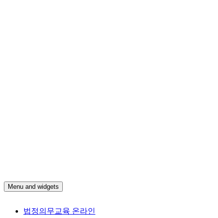
Menu and widgets
법
법정의무교육 온라인
정
법정의무교육 온라인
의